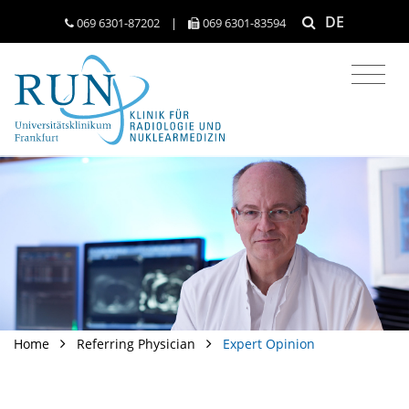
DE
069 6301-​87202
|
069 6301-​83594
Home
Referring Physician
Expert Opinion