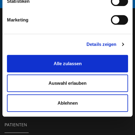
Statistiken
Marketing
INSTITUT
Details zeigen
Philosophy
Alle zulassen
Functional areas
Our Team
Auswahl erlauben
Quality Management
Support and Donation
Ablehnen
PATIENTEN