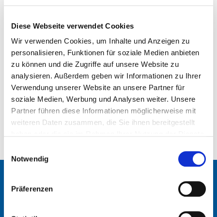
E-Mail:
swetlana.echner@ukffm.de
Diese Webseite verwendet Cookies
Examination methods
Wir verwenden Cookies, um Inhalte und Anzeigen zu
personalisieren, Funktionen für soziale Medien anbieten
Preparation
zu können und die Zugriffe auf unsere Website zu
analysieren. Außerdem geben wir Informationen zu Ihrer
Verwendung unserer Website an unsere Partner für
Expert Opinion
soziale Medien, Werbung und Analysen weiter. Unsere
Partner führen diese Informationen möglicherweise mit
weiteren Daten zusammen, die Sie ihnen bereitgestellt
haben oder die sie im Rahmen Ihrer Nutzung der Dienste
gesammelt haben.
Einwilligungsauswahl
Notwendig
© 2026 Klinik für Radiologie und
Präferenzen
Nuklearmedizin
Veranstaltungen