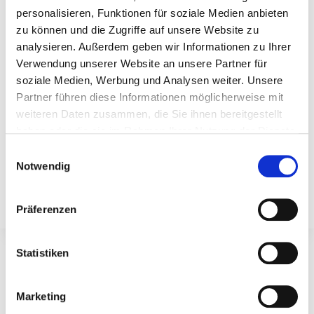
personalisieren, Funktionen für soziale Medien anbieten
zu können und die Zugriffe auf unsere Website zu
LEADING MTRA
analysieren. Außerdem geben wir Informationen zu Ihrer
Verwendung unserer Website an unsere Partner für
APPOINTMENT ASSIGNMENT
soziale Medien, Werbung und Analysen weiter. Unsere
Adress
Partner führen diese Informationen möglicherweise mit
weiteren Daten zusammen, die Sie ihnen bereitgestellt
Universitätsklinikum Frankfurt
haben oder die sie im Rahmen Ihrer Nutzung der Dienste
Interdisziplinäre Brustklinik
gesammelt haben.
Einwilligungsauswahl
Notwendig
Haus 14
Theodor-Stern-Kai 7
60590 Frankfurt am Main
Präferenzen
Statistiken
Marketing