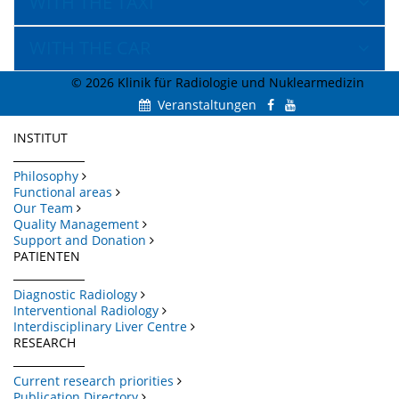
WITH THE TAXI
WITH THE CAR
© 2026 Klinik für Radiologie und Nuklearmedizin
Veranstaltungen
INSTITUT
Philosophy
Functional areas
Our Team
Quality Management
Support and Donation
PATIENTEN
Diagnostic Radiology
Interventional Radiology
Interdisciplinary Liver Centre
RESEARCH
Current research priorities
Publication Directory