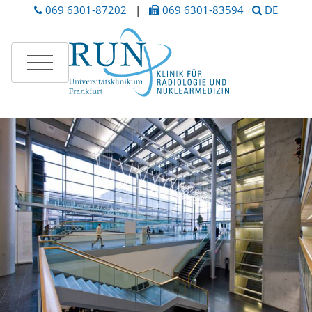
069 6301-​87202
|
069 6301-​83594
DE