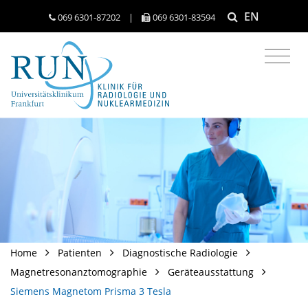
EN
069 6301-​87202
|
069 6301-​83594
Home
Patienten
Diagnostische Radiologie
Magnetresonanztomographie
Geräteausstattung
Siemens Magnetom Prisma 3 Tesla