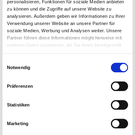
personalisieren, Funktionen für soziale Medien anbieten
Tumordiagnostik und -therapie
zu können und die Zugriffe auf unsere Website zu
Entwicklung neuer bildgesteuerter, minimal-
analysieren. Außerdem geben wir Informationen zu Ihrer
invasiver Techniken
Verwendung unserer Website an unsere Partner für
Studien zur Verbesserung medizinischer
soziale Medien, Werbung und Analysen weiter. Unsere
Qualitätssicherung
Partner führen diese Informationen möglicherweise mit
Unterstützung wissenschaftlicher Publikationen
weiteren Daten zusammen, die Sie ihnen bereitgestellt
haben oder die sie im Rahmen Ihrer Nutzung der Dienste
und Kongressteilnahmen
gesammelt haben.
Einwilligungsauswahl
Durch die Förderung dieser Projekte schafft die
Notwendig
Stiftung Rahmenbedingungen, die zur Verbesserung
der medizinischen Versorgung beitragen.
Präferenzen
Unabhängigkeit und Transparenz
Statistiken
Die Thomas Vogl Stiftung ist eine rechtlich
eigenständige Organisation.
Marketing
Ihre Tätigkeit erfolgt nach den Grundsätzen der
Gemeinnützigkeit, wissenschaftlichen Neutralität und