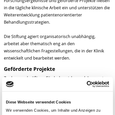
Forschungsergebnisse und geförderte Projekte fließen
in die tägliche klinische Arbeit ein und unterstützen die
Weiterentwicklung patientenorientierter
Behandlungsstrategien.
Die Stiftung agiert organisatorisch unabhängig,
arbeitet aber thematisch eng an den
wissenschaftlichen Fragestellungen, die in der Klinik
entwickelt und bearbeitet werden.
Geförderte Projekte
Zu den regelmäßigen Förderbereichen gehören unter
anderem:
Projekte zur Weiterentwicklung interventioneller
Diese Webseite verwendet Cookies
Therapieverfahren
Forschungsarbeiten im Bereich der
Wir verwenden Cookies, um Inhalte und Anzeigen zu