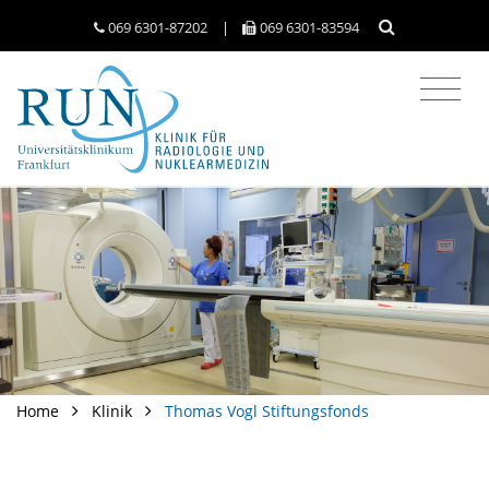
069 6301-​87202
|
069 6301-​83594
Home
Klinik
Thomas Vogl Stiftungsfonds