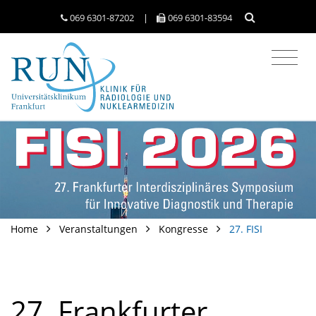
069 6301-​87202
|
069 6301-​83594
Home
Veranstaltungen
Kongresse
27. FISI
27. Frankfurter