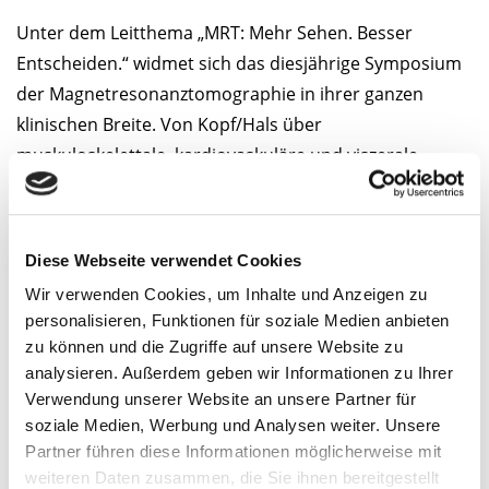
Unter dem Leitthema „MRT: Mehr Sehen. Besser
Entscheiden.“ widmet sich das diesjährige Symposium
der Magnetresonanztomographie in ihrer ganzen
klinischen Breite. Von Kopf/Hals über
muskuloskelettale, kardiovaskuläre und viszerale
Bildgebung bis hin zur Urogenital- Diagnostik erwartet
Sie ein hochkarätiges Programm, bereichert durch
Beiträge internationaler Gäste aus ganz Europa.
Diese Webseite verwendet Cookies
Wir verwenden Cookies, um Inhalte und Anzeigen zu
Auch 2026 findet das FISI hybrid statt, sowohl vor Ort in
personalisieren, Funktionen für soziale Medien anbieten
Frankfurt als auch online, und bleibt damit einem
zu können und die Zugriffe auf unsere Website zu
breiten Fachpublikum zugänglich. Begleitend laden
analysieren. Außerdem geben wir Informationen zu Ihrer
unser Quiz-Format und der Get-Together-Abend zum
Verwendung unserer Website an unsere Partner für
soziale Medien, Werbung und Analysen weiter. Unsere
kollegialen Austausch ein.
Partner führen diese Informationen möglicherweise mit
weiteren Daten zusammen, die Sie ihnen bereitgestellt