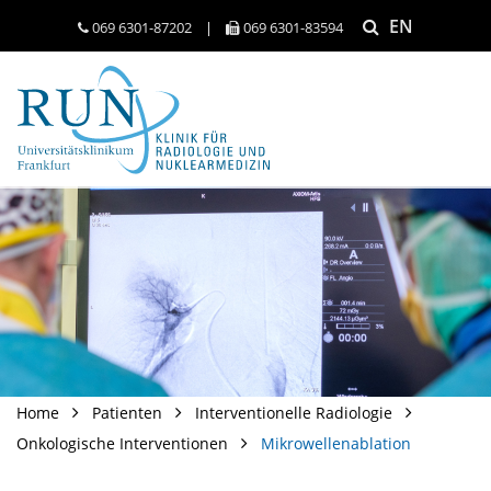
EN
069 6301-​87202
|
069 6301-​83594
Home
Patienten
Interventionelle Radiologie
Onkologische Interventionen
Mikrowellenablation