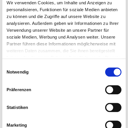
Bericht von Klaus.pdf
(
)
11KB
Wir verwenden Cookies, um Inhalte und Anzeigen zu
personalisieren, Funktionen für soziale Medien anbieten
zu können und die Zugriffe auf unsere Website zu
analysieren. Außerdem geben wir Informationen zu Ihrer
Wie wird der Behandlungserfolg
Verwendung unserer Website an unsere Partner für
überprüft?
soziale Medien, Werbung und Analysen weiter. Unsere
Partner führen diese Informationen möglicherweise mit
Es wird eine regelmäßige Nachsorge in dreimonatigen
weiteren Daten zusammen, die Sie ihnen bereitgestellt
Abständen in Form von CT- oder MRT-Untersuchungen
haben oder die sie im Rahmen Ihrer Nutzung der Dienste
durchgeführt, um sicher zu gehen, dass das gesamte
gesammelt haben.
Einwilligungsauswahl
Tumorgewebe zerstört wurde. Dabei können auch
Notwendig
eventuelle neu aufgetretene Tumoren sowie etwaige
Komplikationen entdeckt werden.
Präferenzen
Welche Komplikationen können
auftreten?
Statistiken
Es kann je nach Art, Größe und Lokalisation des
Tumors zu unterschiedlichen Komplikationen kommen.
Marketing