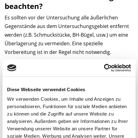
beachten?
Es sollten vor der Untersuchung alle äußerlichen
Gegenstände aus dem Untersuchungsgebiet entfernt
werden (z.B. Schmuckstücke, BH-Bügel, usw.) um eine
Überlagerung zu vermeiden. Eine spezielle
Vorbereitung ist in der Regel nicht notwendig.
Ablauf und Dauer
Je nach der spezifischen Fragestellung werden
Röntgenaufnahmen im Stehen, Sitzen oder Liegen
Diese Webseite verwendet Cookies
angefertigt. Für die Aufnahmen wird die
Wir verwenden Cookies, um Inhalte und Anzeigen zu
Röntgenstrahlung auf das Gebiet von Interesse (z.B.
personalisieren, Funktionen für soziale Medien anbieten
Hand, Schulter, Thorax etc.) fokussiert. Eine Aufnahme
zu können und die Zugriffe auf unsere Website zu
ist, nach der für die gewünschte Perspektive
analysieren. Außerdem geben wir Informationen zu Ihrer
entsprechenden Positionierung des Patienten, in
Verwendung unserer Website an unsere Partner für
soziale Medien, Werbung und Analysen weiter. Unsere
Sekunden erledigt.