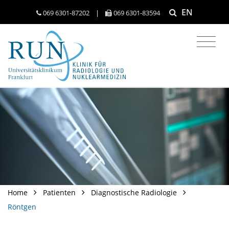
EN
069 6301-​87202
|
069 6301-​83594
Home
Patienten
Diagnostische Radiologie
Röntgen