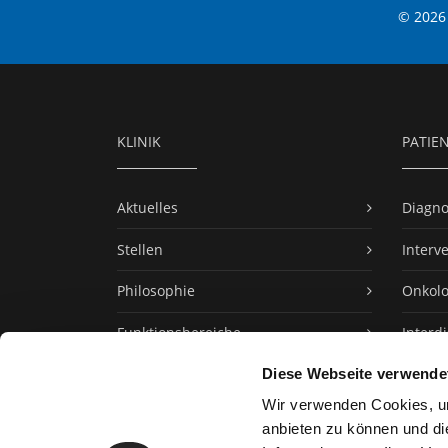
© 2026 K
KLINIK
PATIE
Aktuelles
Diagno
Stellen
Interv
Philosophie
Onkolo
Funktionsbereiche
Interd
Diese Webseite verwende
Unser Team
Wir verwenden Cookies, um
Qualität
anbieten zu können und di