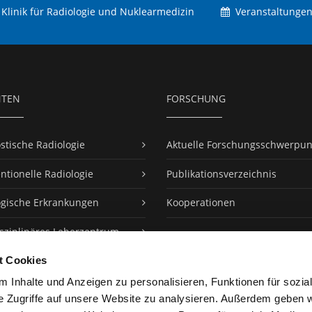
linik für Radiologie und Nuklearmedizin
Veranstaltunge
NTEN
FORSCHUNG
stische Radiologie
Aktuelle Forschungsschwerpun
entionelle Radiologie
Publikationsverzeichnis
gische Erkrankungen
Kooperationen
isziplinäres Leberzentrum
t Cookies
 Inhalte und Anzeigen zu personalisieren, Funktionen für sozia
e Zugriffe auf unsere Website zu analysieren. Außerdem geben w