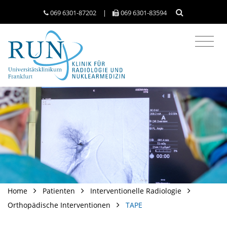
069 6301-​87202
|
069 6301-​83594
Home
Patienten
Interventionelle Radiologie
Orthopädische Interventionen
TAPE