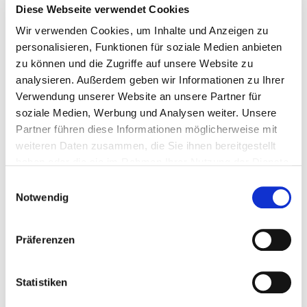
Diese Webseite verwendet Cookies
des abnormalen Blutflusses.
Wir verwenden Cookies, um Inhalte und Anzeigen zu
Schnelle Erholung:
Kurze Genesungszeit, oft
personalisieren, Funktionen für soziale Medien anbieten
ambulant durchführbar.
zu können und die Zugriffe auf unsere Website zu
Hohe Erfolgsquote:
Viele Patienten berichten
analysieren. Außerdem geben wir Informationen zu Ihrer
über langfristige Schmerzreduktion.
Verwendung unserer Website an unsere Partner für
Alternative zur Operation:
Kann in vielen Fällen
soziale Medien, Werbung und Analysen weiter. Unsere
Partner führen diese Informationen möglicherweise mit
eine Operation vermeiden oder hinauszögern.
weiteren Daten zusammen, die Sie ihnen bereitgestellt
Anwendungsbeispiele
haben oder die sie im Rahmen Ihrer Nutzung der Dienste
gesammelt haben.
Einwilligungsauswahl
Kniegelenk
Notwendig
Präferenzen
Statistiken