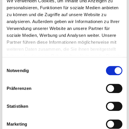
Wir verwenden Cookies, um Inhalte und Anzeigen zu
personalisieren, Funktionen für soziale Medien anbieten
zu können und die Zugriffe auf unsere Website zu
analysieren. Außerdem geben wir Informationen zu Ihrer
Verwendung unserer Website an unsere Partner für
soziale Medien, Werbung und Analysen weiter. Unsere
Partner führen diese Informationen möglicherweise mit
weiteren Daten zusammen, die Sie ihnen bereitgestellt
haben oder die sie im Rahmen Ihrer Nutzung der Dienste
gesammelt haben.
Einwilligungsauswahl
Blick in einem subsegmentalen Bronchus (regelrechtes
Notwendig
Erscheinungsbild).
Präferenzen
Kolon und Rektum
Statistiken
Kolorektaler Krebs stellt die zweithäufigste
Todesursache in den meisten Industrieländer dar. In
Marketing