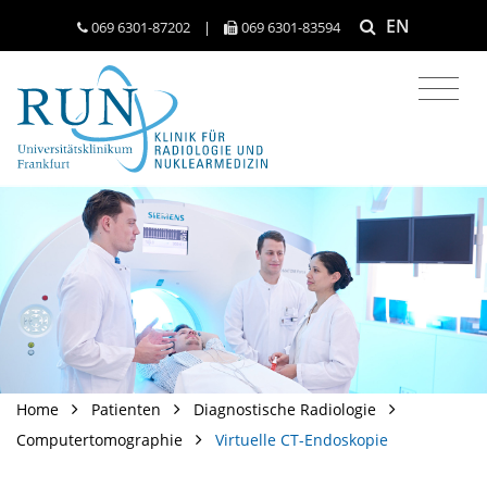
EN
069 6301-​87202
|
069 6301-​83594
Home
Patienten
Diagnostische Radiologie
Computertomographie
Virtuelle CT-Endoskopie